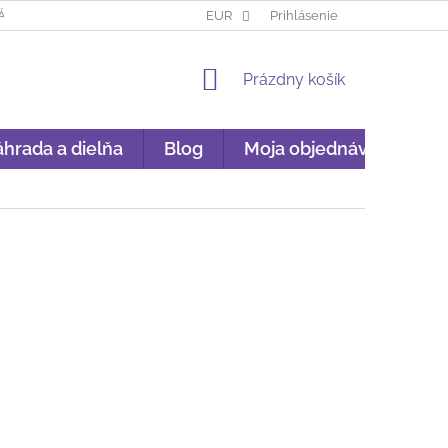
ÁKUP NA SPLÁTKY
GARANCIA ORIGINALITY
EUR
Prihlásenie
GDPR
NÁKU
NÁKUPNÝ
Prázdny košík
KOŠÍK
hrada a dielňa
Blog
Moja objednávka