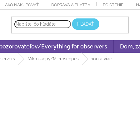
AKO NAKUPOVAŤ
DOPRAVA A PLATBA
POISTENIE
N
HĽADAŤ
 pozorovateľov/Everything for observers
Dom, zá
bservers
Mikroskopy/Microscopes
100 a viac