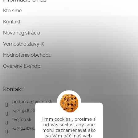
Kto sme
Kontakt
Nová registrácia
Vernostné zľavy %
Hodnotenie obchodu
Overený E-shop
Kontakt
podpora
@
tvojfon.sk
+421 948 261 491
Hmm cookies
, prosíme si
tvojfon.sk
od Vás súhlas, aby sme
+421948261491
mohli zaznamenavať ako
sa Vám páči náš web