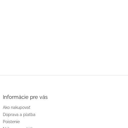
Z
á
p
ä
Informácie pre vás
t
Ako nakupovať
i
e
Doprava a platba
Poistenie