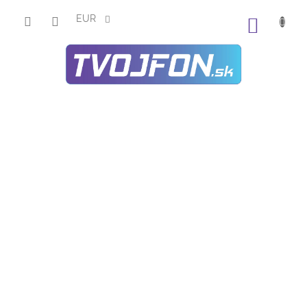
Prejsť
na
EUR
NÁKU
obsah
KOŠÍK