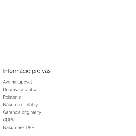
Z
á
p
ä
Informácie pre vás
t
Ako nakupovať
i
e
Doprava a platba
Poistenie
Nákup na splátky
Garancia originality
GDPR
Nákup bez DPH