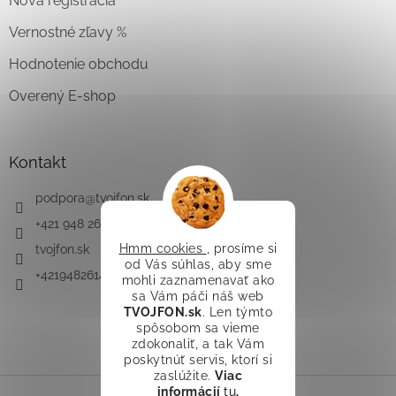
Nová registrácia
Vernostné zľavy %
Hodnotenie obchodu
Overený E-shop
Kontakt
podpora
@
tvojfon.sk
+421 948 261 491
Hmm cookies
, prosíme si
tvojfon.sk
od Vás súhlas, aby sme
+421948261491
mohli zaznamenavať ako
sa Vám páči náš web
TVOJFON.sk
. Len týmto
spôsobom sa vieme
zdokonaliť, a tak Vám
poskytnúť servis, ktorí si
zaslúžite.
Viac
informácií
tu
.