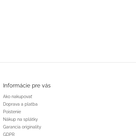
Z
á
p
ä
Informácie pre vás
t
Ako nakupovať
i
e
Doprava a platba
Poistenie
Nákup na splátky
Garancia originality
GDPR