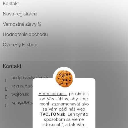
Kontakt
Nová registrácia
Vernostné zľavy %
Hodnotenie obchodu
Overený E-shop
Kontakt
podpora
@
tvojfon.sk
+421 948 261 491
Hmm cookies
, prosíme si
tvojfon.sk
od Vás súhlas, aby sme
+421948261491
mohli zaznamenavať ako
sa Vám páči náš web
TVOJFON.sk
. Len týmto
spôsobom sa vieme
zdokonaliť, a tak Vám