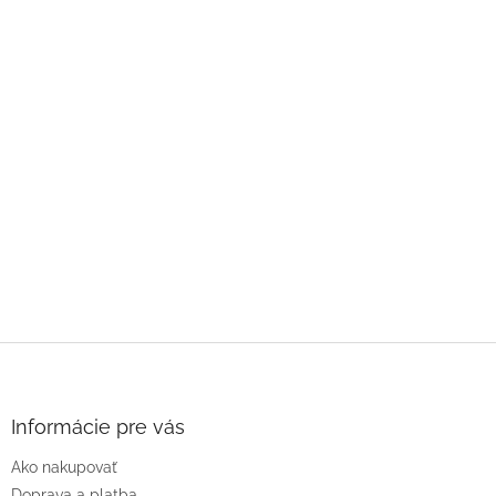
Z
á
p
ä
Informácie pre vás
t
Ako nakupovať
i
Doprava a platba