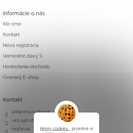
Informácie o nás
Kto sme
Kontakt
Nová registrácia
Vernostné zľavy %
Hodnotenie obchodu
Overený E-shop
Kontakt
podpora
@
tvojfon.sk
+421 948 261 491
Hmm cookies
, prosíme si
tvojfon.sk