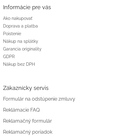
p
ä
Informácie pre vás
t
Ako nakupovať
i
e
Doprava a platba
Poistenie
Nákup na splátky
Garancia originality
GDPR
Nákup bez DPH
Zákaznícky servis
Formulár na odstúpenie zmluvy
Reklámacie FAQ
Reklamačný formulár
Reklamačný poriadok