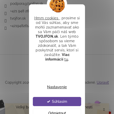
podpora
@
tvojfon.sk
+421 948 261 491
Hmm cookies
, prosíme si
tvojfon.sk
od Vás súhlas, aby sme
+421948261491
mohli zaznamenavať ako
sa Vám páči náš web
TVOJFON.sk
. Len týmto
spôsobom sa vieme
zdokonaliť, a tak Vám
poskytnúť servis, ktorí si
zaslúžite.
Viac
informácií
tu
.
Vytvoril Shoptet
Copyright 2026
TVOJFON.sk
. Všetky práva vyhradené.
Upraviť
Nastavenie
nastavenie cookies
Súhlasím
Veľký balík /teleskop/ do Z-boxu sa nezmestí.
Ďakujeme
Odmietnuť