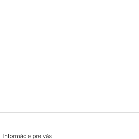
Z
á
p
ä
Informácie pre vás