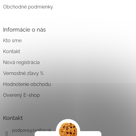
Obchodné podmienky
Informácie o nás
Kto sme
Kontakt
Nová registrácia
Vernostné zľavy %
Hodnotenie obchodu
Overený E-shop
Kontakt
podpora
@
tvojfon.sk