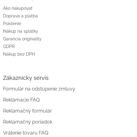
t
Ako nakupovať
i
e
Doprava a platba
Poistenie
Nákup na splátky
Garancia originality
GDPR
Nákup bez DPH
Zákaznícky servis
Formulár na odstúpenie zmluvy
Reklámacie FAQ
Reklamačný formulár
Reklamačný poriadok
Vrátenie tovaru FAQ