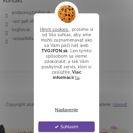
Kontakt
podpora
@
tvojfon.sk
+421 948 261 491
Hmm cookies
, prosíme si
tvojfon.sk
od Vás súhlas, aby sme
+421948261491
mohli zaznamenavať ako
sa Vám páči náš web
TVOJFON.sk
. Len týmto
spôsobom sa vieme
zdokonaliť, a tak Vám
poskytnúť servis, ktorí si
zaslúžite.
Viac
informácií
tu
.
Vytvoril Shoptet
Copyright 2026
TVOJFON.sk
. Všetky práva vyhradené.
Upraviť
Nastavenie
nastavenie cookies
Súhlasím