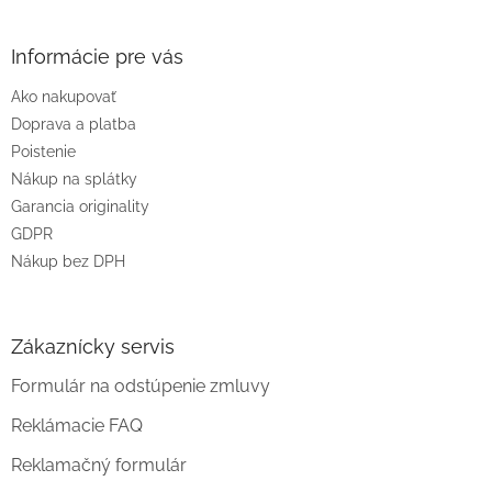
á
p
ä
Informácie pre vás
t
Ako nakupovať
i
e
Doprava a platba
Poistenie
Nákup na splátky
Garancia originality
GDPR
Nákup bez DPH
Zákaznícky servis
Formulár na odstúpenie zmluvy
Reklámacie FAQ
Reklamačný formulár