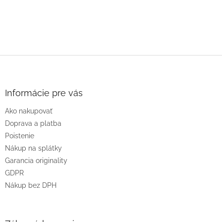
Z
á
p
ä
Informácie pre vás
t
Ako nakupovať
i
e
Doprava a platba
Poistenie
Nákup na splátky
Garancia originality
GDPR
Nákup bez DPH