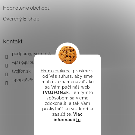
Hodnotenie obchodu
Overený E-shop
Kontakt
podpora
@
tvojfon.sk
+421 948 261 491
Hmm cookies
, prosíme si
tvojfon.sk
od Vás súhlas, aby sme
+421948261491
mohli zaznamenavať ako
sa Vám páči náš web
TVOJFON.sk
. Len týmto
spôsobom sa vieme
zdokonaliť, a tak Vám
poskytnúť servis, ktorí si
zaslúžite.
Viac
informácií
tu
.
Vytvoril Shoptet