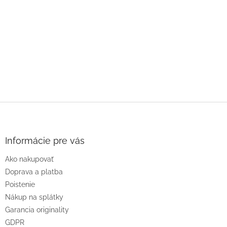
Z
á
p
ä
Informácie pre vás
t
Ako nakupovať
i
e
Doprava a platba
Poistenie
Nákup na splátky
Garancia originality
GDPR