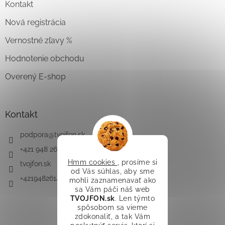
Kontakt
Nová registrácia
Vernostné zľavy %
Hodnotenie obchodu
Overený E-shop
Kontakt
podpora
@
tvojfon.sk
+421 948 261 491
Hmm cookies
, prosíme si
tvojfon.sk
od Vás súhlas, aby sme
+421948261491
mohli zaznamenavať ako
sa Vám páči náš web
TVOJFON.sk
. Len týmto
spôsobom sa vieme
zdokonaliť, a tak Vám