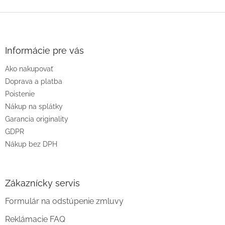
Z
á
p
ä
Informácie pre vás
t
Ako nakupovať
i
e
Doprava a platba
Poistenie
Nákup na splátky
Garancia originality
GDPR
Nákup bez DPH
Zákaznícky servis
Formulár na odstúpenie zmluvy
Reklámacie FAQ