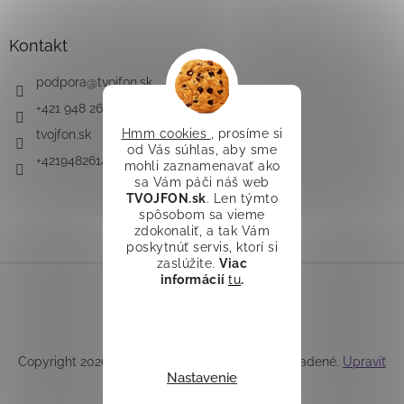
Kontakt
podpora
@
tvojfon.sk
+421 948 261 491
Hmm cookies
, prosíme si
tvojfon.sk
od Vás súhlas, aby sme
+421948261491
mohli zaznamenavať ako
sa Vám páči náš web
TVOJFON.sk
. Len týmto
spôsobom sa vieme
zdokonaliť, a tak Vám
poskytnúť servis, ktorí si
zaslúžite.
Viac
informácií
tu
.
Vytvoril Shoptet
Copyright 2026
TVOJFON.sk
. Všetky práva vyhradené.
Upraviť
Nastavenie
nastavenie cookies