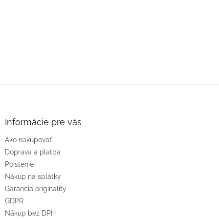
Z
á
p
ä
Informácie pre vás
t
Ako nakupovať
i
e
Doprava a platba
Poistenie
Nákup na splátky
Garancia originality
GDPR
Nákup bez DPH