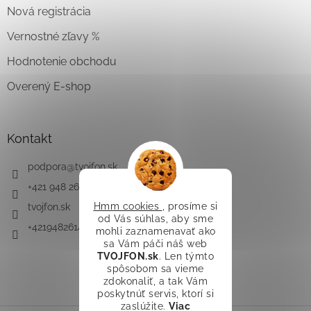
Nová registrácia
Vernostné zľavy %
Hodnotenie obchodu
Overený E-shop
Kontakt
podpora
@
tvojfon.sk
+421 948 261 491
Hmm cookies
, prosíme si
tvojfon.sk
od Vás súhlas, aby sme
+421948261491
mohli zaznamenavať ako
sa Vám páči náš web
TVOJFON.sk
. Len týmto
spôsobom sa vieme
zdokonaliť, a tak Vám
poskytnúť servis, ktorí si
zaslúžite.
Viac