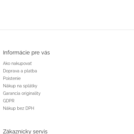
Z
á
p
ä
Informácie pre vás
t
Ako nakupovať
i
e
Doprava a platba
Poistenie
Nákup na splátky
Garancia originality
GDPR
Nákup bez DPH
Zákaznícky servis