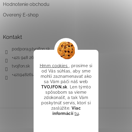
Hodnotenie obchodu
Overený E-shop
Kontakt
podpora
@
tvojfon.sk
+421 948 261 491
Hmm cookies
, prosíme si
tvojfon.sk
od Vás súhlas, aby sme
+421948261491
mohli zaznamenavať ako
sa Vám páči náš web
TVOJFON.sk
. Len týmto
spôsobom sa vieme
zdokonaliť, a tak Vám
poskytnúť servis, ktorí si
zaslúžite.
Viac
informácií
tu
.
Vytvoril Shoptet