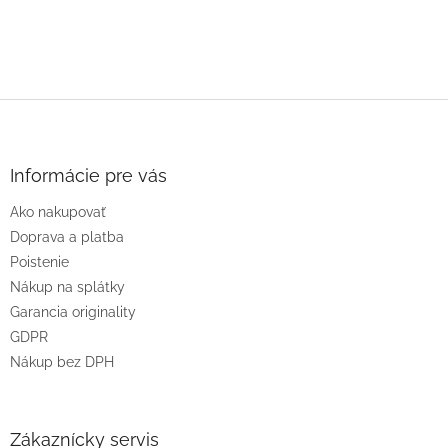
Z
á
p
ä
Informácie pre vás
t
Ako nakupovať
i
e
Doprava a platba
Poistenie
Nákup na splátky
Garancia originality
GDPR
Nákup bez DPH
Zákaznícky servis