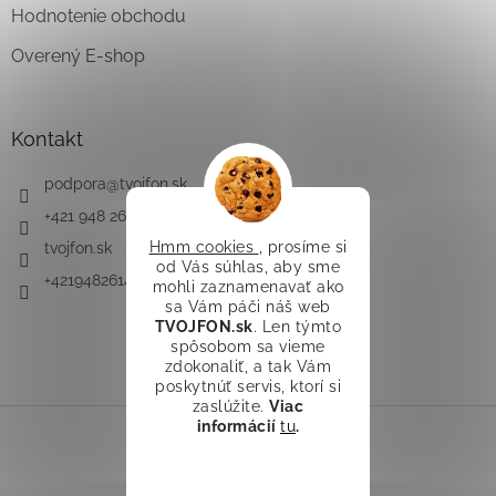
Hodnotenie obchodu
Overený E-shop
Kontakt
podpora
@
tvojfon.sk
+421 948 261 491
Hmm cookies
, prosíme si
tvojfon.sk
od Vás súhlas, aby sme
+421948261491
mohli zaznamenavať ako
sa Vám páči náš web
TVOJFON.sk
. Len týmto
spôsobom sa vieme
zdokonaliť, a tak Vám
poskytnúť servis, ktorí si
zaslúžite.
Viac
informácií
tu
.
Vytvoril Shoptet