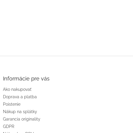
Z
á
p
ä
Informácie pre vás
t
Ako nakupovať
i
e
Doprava a platba
Poistenie
Nákup na splátky
Garancia originality
GDPR