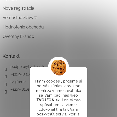
Nová registrácia
Vernostné zľavy %
Hodnotenie obchodu
Overený E-shop
Kontakt
podpora
@
tvojfon.sk
+421 948 261 491
Hmm cookies
, prosíme si
tvojfon.sk
od Vás súhlas, aby sme
+421948261491
mohli zaznamenavať ako
sa Vám páči náš web
TVOJFON.sk
. Len týmto
spôsobom sa vieme
zdokonaliť, a tak Vám
poskytnúť servis, ktorí si