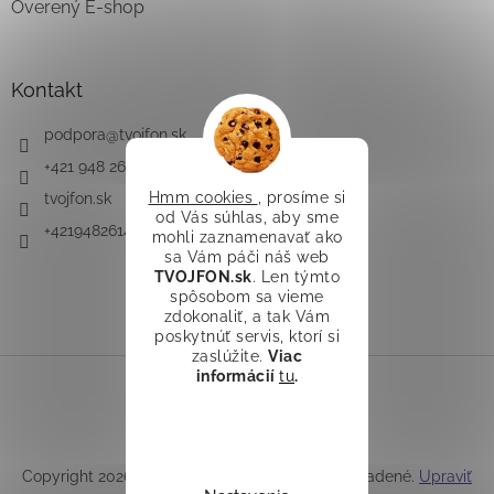
Overený E-shop
Kontakt
podpora
@
tvojfon.sk
+421 948 261 491
Hmm cookies
, prosíme si
tvojfon.sk
od Vás súhlas, aby sme
+421948261491
mohli zaznamenavať ako
sa Vám páči náš web
TVOJFON.sk
. Len týmto
spôsobom sa vieme
zdokonaliť, a tak Vám
poskytnúť servis, ktorí si
zaslúžite.
Viac
informácií
tu
.
Vytvoril Shoptet
Copyright 2026
TVOJFON.sk
. Všetky práva vyhradené.
Upraviť