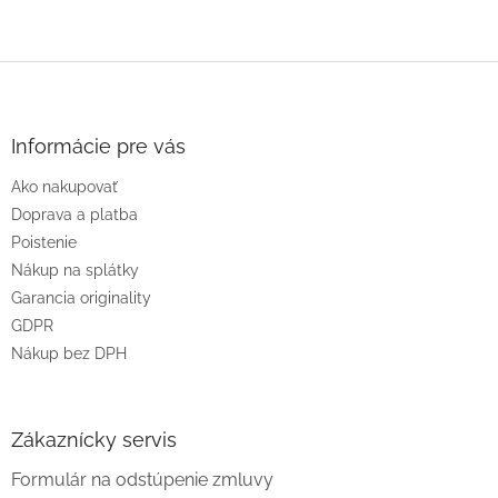
Z
á
p
ä
Informácie pre vás
t
Ako nakupovať
i
e
Doprava a platba
Poistenie
Nákup na splátky
Garancia originality
GDPR
Nákup bez DPH
Zákaznícky servis
Formulár na odstúpenie zmluvy