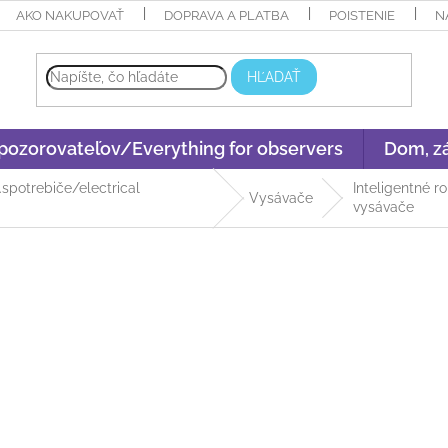
AKO NAKUPOVAŤ
DOPRAVA A PLATBA
POISTENIE
N
HĽADAŤ
 pozorovateľov/Everything for observers
Dom, zá
l.spotrebiče/electrical
Inteligentné r
Vysávače
vysávače