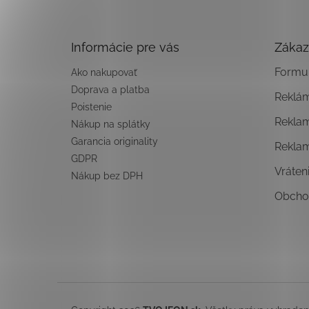
p
ä
t
Informácie pre vás
Zákaz
i
e
Formul
Ako nakupovať
Doprava a platba
Reklá
Poistenie
Rekla
Nákup na splátky
Garancia originality
Rekla
GDPR
Vráten
Nákup bez DPH
Obcho