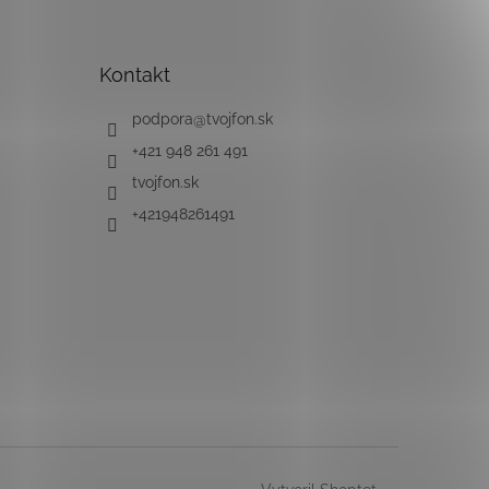
Kontakt
podpora
@
tvojfon.sk
+421 948 261 491
tvojfon.sk
+421948261491