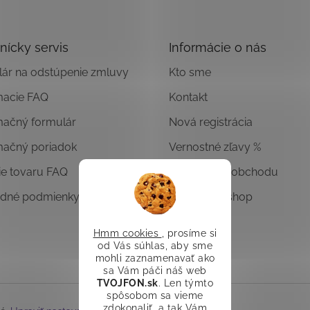
nícky servis
Informácie o nás
ár na odstúpenie zmluvy
Kto sme
macie FAQ
Kontakt
mačný formulár
Nová registrácia
mačný poriadok
Vernostné zľavy %
ie tovaru FAQ
Hodnotenie obchodu
dné podmienky
Overený E-shop
Hmm cookies
, prosíme si
od Vás súhlas, aby sme
mohli zaznamenavať ako
sa Vám páči náš web
TVOJFON.sk
. Len týmto
spôsobom sa vieme
zdokonaliť, a tak Vám