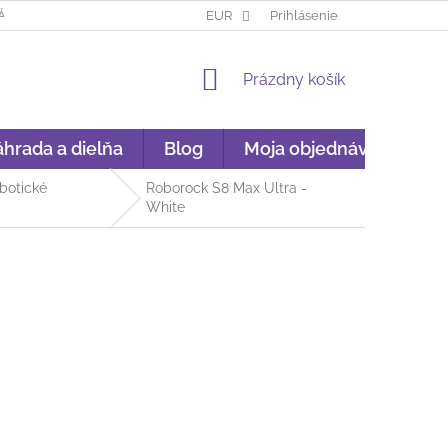
ÁKUP NA SPLÁTKY
GARANCIA ORIGINALITY
EUR
Prihlásenie
GDPR
NÁKU
NÁKUPNÝ
Prázdny košík
KOŠÍK
hrada a dielňa
Blog
Moja objednávka
obotické
Roborock S8 Max Ultra -
White