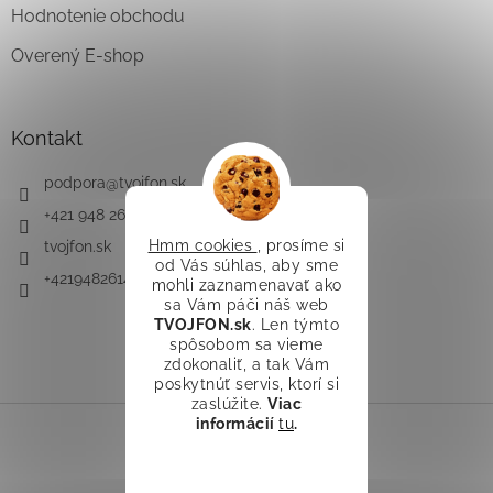
Hodnotenie obchodu
Overený E-shop
Kontakt
podpora
@
tvojfon.sk
+421 948 261 491
Hmm cookies
, prosíme si
tvojfon.sk
od Vás súhlas, aby sme
+421948261491
mohli zaznamenavať ako
sa Vám páči náš web
TVOJFON.sk
. Len týmto
spôsobom sa vieme
zdokonaliť, a tak Vám
poskytnúť servis, ktorí si
zaslúžite.
Viac
informácií
tu
.
Vytvoril Shoptet