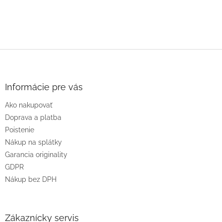
Z
á
p
ä
Informácie pre vás
t
Ako nakupovať
i
e
Doprava a platba
Poistenie
Nákup na splátky
Garancia originality
GDPR
Nákup bez DPH
Zákaznícky servis