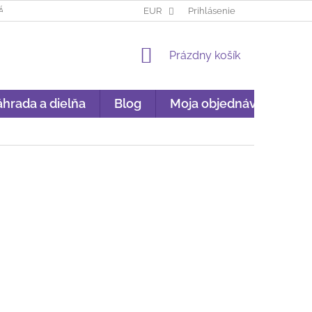
ÁKUP NA SPLÁTKY
GARANCIA ORIGINALITY
EUR
Prihlásenie
GDPR
NÁKU
NÁKUPNÝ
Prázdny košík
KOŠÍK
hrada a dielňa
Blog
Moja objednávka