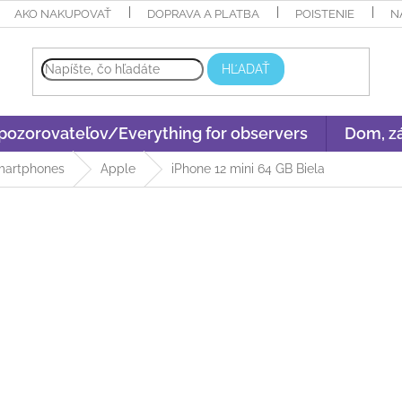
AKO NAKUPOVAŤ
DOPRAVA A PLATBA
POISTENIE
N
HĽADAŤ
 pozorovateľov/Everything for observers
Dom, zá
martphones
Apple
iPhone 12 mini 64 GB Biela