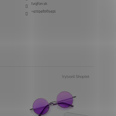
tvojfon.sk
+421948261491
Vytvoril Shoptet