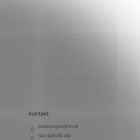
Kontakt
podpora
@
tvojfon.sk
+421 948 261 491