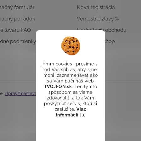
mačný formulár
Nová registrácia
mačný poriadok
Vernostné zľavy %
ie tovaru FAQ
Hodnotenie obchodu
dné podmienky
Overený E-shop
Hmm cookies
, prosíme si
od Vás súhlas, aby sme
mohli zaznamenavať ako
sa Vám páči náš web
TVOJFON.sk
. Len týmto
spôsobom sa vieme
né.
Upraviť nastavenie cookies
zdokonaliť, a tak Vám
poskytnúť servis, ktorí si
zaslúžite.
Viac
informácií
tu
.