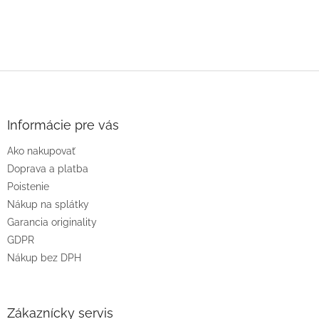
Z
á
p
ä
Informácie pre vás
t
Ako nakupovať
i
e
Doprava a platba
Poistenie
Nákup na splátky
Garancia originality
GDPR
Nákup bez DPH
Zákaznícky servis