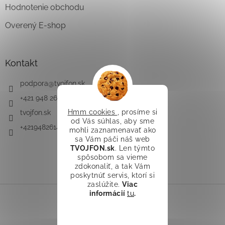
Hodnotenie obchodu
Overený E-shop
Kontakt
podpora
@
tvojfon.sk
+421 948 261 491
Hmm cookies
, prosíme si
tvojfon.sk
od Vás súhlas, aby sme
+421948261491
mohli zaznamenavať ako
sa Vám páči náš web
TVOJFON.sk
. Len týmto
spôsobom sa vieme
zdokonaliť, a tak Vám
poskytnúť servis, ktorí si
zaslúžite.
Viac
informácií
tu
.
Vytvoril Shoptet