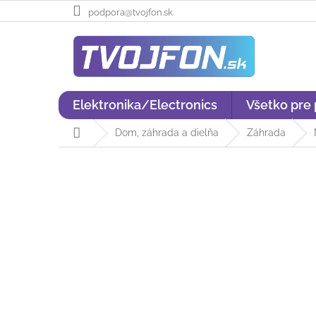
Prejsť
podpora@tvojfon.sk
na
obsah
Elektronika/Electronics
Všetko pre
Domov
Dom, záhrada a dielňa
Záhrada