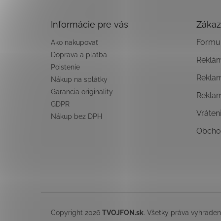
ä
t
Informácie pre vás
Zákaz
i
e
Formul
Ako nakupovať
Doprava a platba
Reklá
Poistenie
Rekla
Nákup na splátky
Garancia originality
Rekla
GDPR
Vráten
Nákup bez DPH
Obcho
Copyright 2026
TVOJFON.sk
. Všetky práva vyhrade