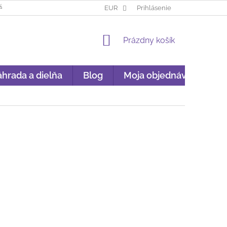
ÁKUP NA SPLÁTKY
GARANCIA ORIGINALITY
EUR
Prihlásenie
GDPR
NÁKU
NÁKUPNÝ
Prázdny košík
KOŠÍK
hrada a dielňa
Blog
Moja objednávka