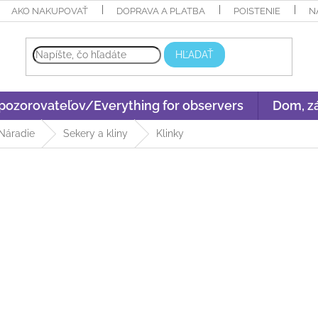
AKO NAKUPOVAŤ
DOPRAVA A PLATBA
POISTENIE
N
HĽADAŤ
 pozorovateľov/Everything for observers
Dom, zá
Náradie
Sekery a kliny
Klinky