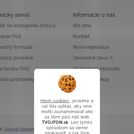
nícky servis
Informácie o nás
ár na odstúpenie zmluvy
Kto sme
macie FAQ
Kontakt
mačný formulár
Nová registrácia
mačný poriadok
Vernostné zľavy %
ie tovaru FAQ
Hodnotenie obchodu
dné podmienky
Overený E-shop
Hmm cookies
, prosíme si
od Vás súhlas, aby sme
mohli zaznamenavať ako
sa Vám páči náš web
TVOJFON.sk
. Len týmto
spôsobom sa vieme
né.
Upraviť nastavenie cookies
zdokonaliť, a tak Vám