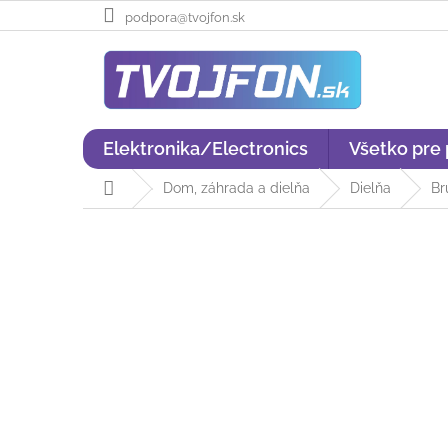
Prejsť
podpora@tvojfon.sk
na
obsah
Elektronika/Electronics
Všetko pre
Domov
Dom, záhrada a dielňa
Dielňa
Br