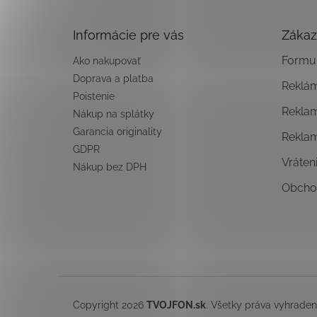
ä
t
Informácie pre vás
Zákaz
i
e
Formul
Ako nakupovať
Doprava a platba
Reklá
Poistenie
Rekla
Nákup na splátky
Garancia originality
Rekla
GDPR
Vráten
Nákup bez DPH
Obcho
Copyright 2026
TVOJFON.sk
. Všetky práva vyhrade