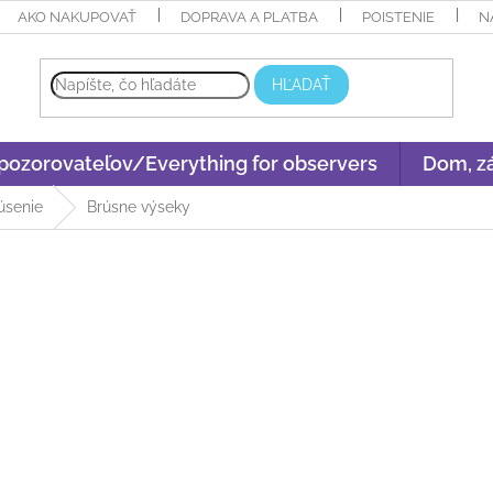
AKO NAKUPOVAŤ
DOPRAVA A PLATBA
POISTENIE
N
HĽADAŤ
 pozorovateľov/Everything for observers
Dom, zá
úsenie
Brúsne výseky