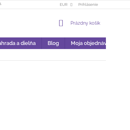
ÁKUP NA SPLÁTKY
GARANCIA ORIGINALITY
EUR
Prihlásenie
GDPR
NÁKU
NÁKUPNÝ
Prázdny košík
KOŠÍK
hrada a dielňa
Blog
Moja objednávka