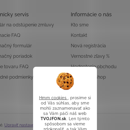
nícky servis
Informácie o nás
ár na odstúpenie zmluvy
Kto sme
macie FAQ
Kontakt
mačný formulár
Nová registrácia
mačný poriadok
Vernostné zľavy %
ie tovaru FAQ
Hodnotenie obchodu
dné podmienky
Overený E-shop
Hmm cookies
, prosíme si
od Vás súhlas, aby sme
mohli zaznamenavať ako
sa Vám páči náš web
TVOJFON.sk
. Len týmto
spôsobom sa vieme
né.
Upraviť nastavenie cookies
zdokonaliť, a tak Vám