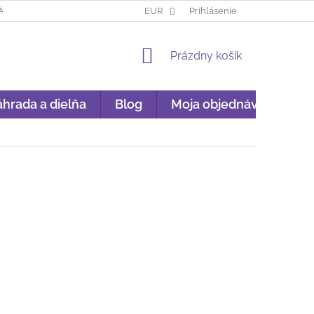
ÁKUP NA SPLÁTKY
GARANCIA ORIGINALITY
EUR
Prihlásenie
GDPR
NÁKU
NÁKUPNÝ
Prázdny košík
KOŠÍK
hrada a dielňa
Blog
Moja objednávka