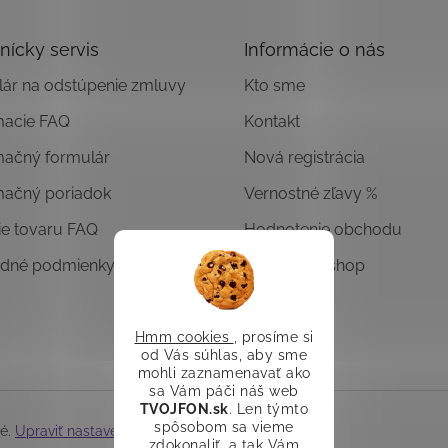
nícky servis
Informácie o nás
ár na odstúpenie zmluvy
Kto sme
macie FAQ
Kontakt
mačný formulár
Nová registrácia
mačný poriadok
Vernostné zľavy %
ie tovaru FAQ
Hodnotenie obchodu
dné podmienky
Overený E-shop
Hmm cookies
, prosíme si
od Vás súhlas, aby sme
mohli zaznamenavať ako
sa Vám páči náš web
TVOJFON.sk
. Len týmto
spôsobom sa vieme
né.
Upraviť nastavenie cookies
zdokonaliť, a tak Vám