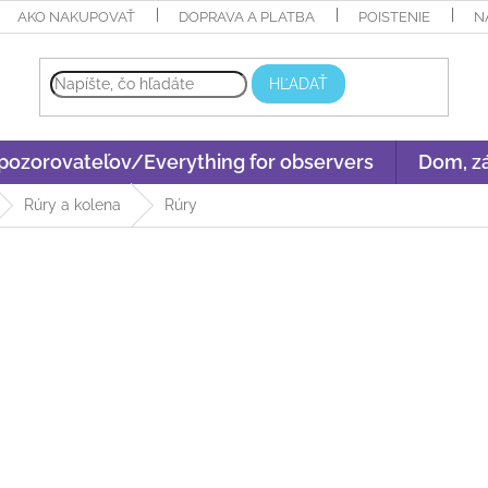
AKO NAKUPOVAŤ
DOPRAVA A PLATBA
POISTENIE
N
HĽADAŤ
 pozorovateľov/Everything for observers
Dom, zá
Rúry a kolena
Rúry