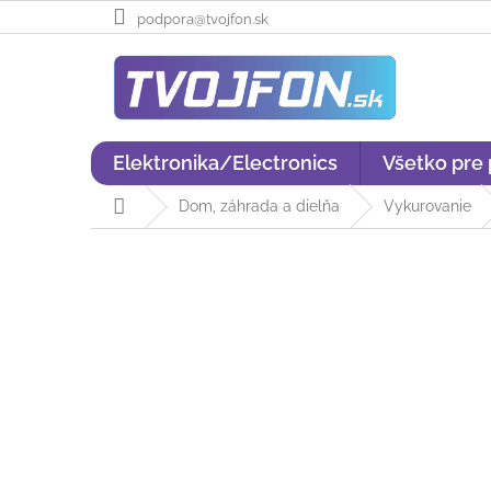
Prejsť
podpora@tvojfon.sk
na
obsah
Elektronika/Electronics
Všetko pre
Domov
Dom, záhrada a dielňa
Vykurovanie