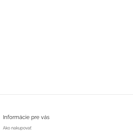
Z
á
p
ä
Informácie pre vás
t
Ako nakupovať
i