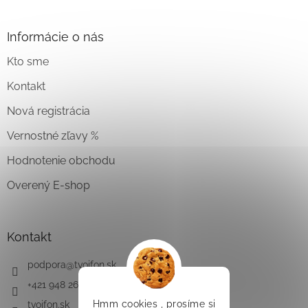
Informácie o nás
Kto sme
Kontakt
Nová registrácia
Vernostné zľavy %
Hodnotenie obchodu
Overený E-shop
Kontakt
podpora
@
tvojfon.sk
+421 948 261 491
Hmm cookies
, prosíme si
tvojfon.sk