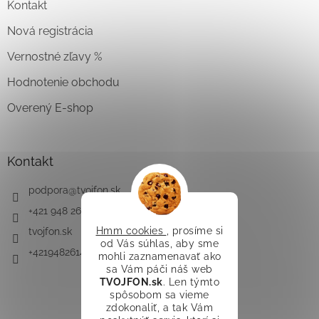
Kontakt
Nová registrácia
Vernostné zľavy %
Hodnotenie obchodu
Overený E-shop
Kontakt
podpora
@
tvojfon.sk
+421 948 261 491
Hmm cookies
, prosíme si
tvojfon.sk
od Vás súhlas, aby sme
+421948261491
mohli zaznamenavať ako
sa Vám páči náš web
TVOJFON.sk
. Len týmto
spôsobom sa vieme
zdokonaliť, a tak Vám