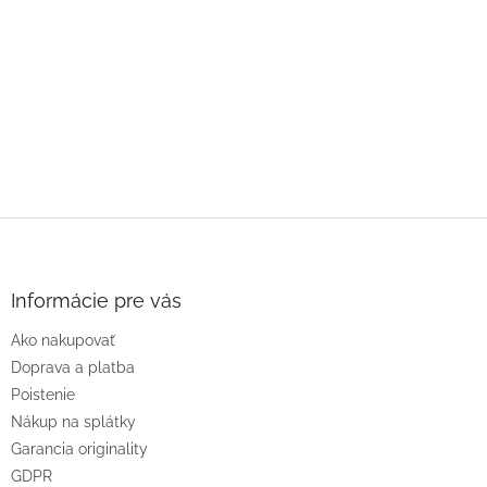
Z
á
p
ä
Informácie pre vás
t
Ako nakupovať
i
e
Doprava a platba
Poistenie
Nákup na splátky
Garancia originality
GDPR