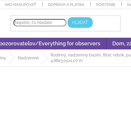
AKO NAKUPOVAŤ
DOPRAVA A PLATBA
POISTENIE
N
HĽADAŤ
 pozorovateľov/Everything for observers
Dom, zá
Rodinný, nadzemný bazén, filter, rebrík,
ény
Nadzemné
4,88x3,05x1,07 m