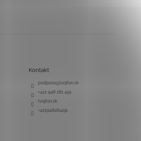
Kontakt
podpora
@
tvojfon.sk
+421 948 261 491
tvojfon.sk
+421948261491