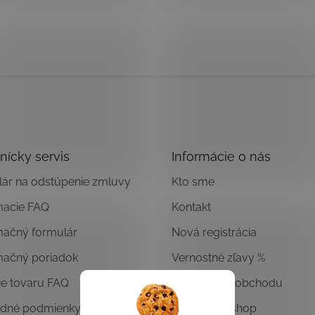
nícky servis
Informácie o nás
ár na odstúpenie zmluvy
Kto sme
macie FAQ
Kontakt
mačný formulár
Nová registrácia
mačný poriadok
Vernostné zľavy %
ie tovaru FAQ
Hodnotenie obchodu
dné podmienky
Overený E-shop