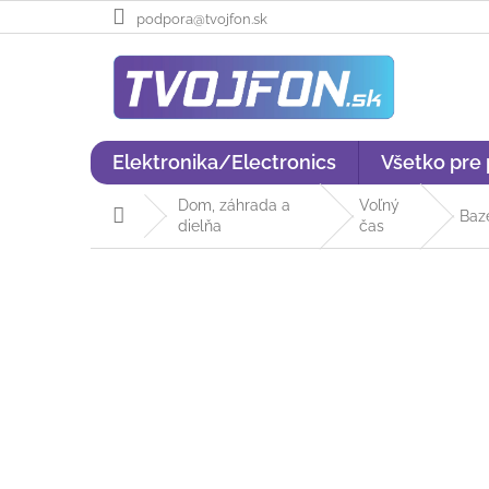
Prejsť
podpora@tvojfon.sk
na
obsah
Elektronika/Electronics
Všetko pre
Dom, záhrada a
Voľný
Domov
Baz
dielňa
čas