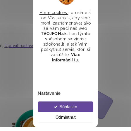
Hmm cookies
, prosíme si
od Vás súhlas, aby sme
mohli zaznamenavať ako
sa Vám páči náš web
TVOJFON.sk
. Len týmto
spôsobom sa vieme
zdokonaliť, a tak Vám
né.
Upraviť nastavenie cookies
poskytnúť servis, ktorí si
zaslúžite.
Viac
informácií
tu
.
Nastavenie
Súhlasím
Odmietnuť