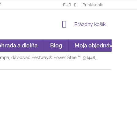
ÁKUP NA SPLÁTKY
GARANCIA ORIGINALITY
EUR
Prihlásenie
GDPR
NÁKU
NÁKUPNÝ
Prázdny košík
KOŠÍK
hrada a dielňa
Blog
Moja objednávka
 pumpa, dávkovač Bestway® Power Steel™, 56448,