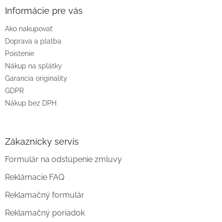
ä
Informácie pre vás
t
Ako nakupovať
i
e
Doprava a platba
Poistenie
Nákup na splátky
Garancia originality
GDPR
Nákup bez DPH
Zákaznícky servis
Formulár na odstúpenie zmluvy
Reklámacie FAQ
Reklamačný formulár
Reklamačný poriadok