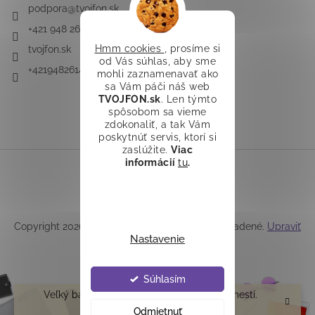
podpora
@
tvojfon.sk
+421 948 261 491
Hmm cookies
, prosíme si
tvojfon.sk
od Vás súhlas, aby sme
+421948261491
mohli zaznamenavať ako
sa Vám páči náš web
TVOJFON.sk
. Len týmto
spôsobom sa vieme
zdokonaliť, a tak Vám
poskytnúť servis, ktorí si
zaslúžite.
Viac
informácií
tu
.
Vytvoril Shoptet
Copyright 2026
TVOJFON.sk
. Všetky práva vyhradené.
Upraviť
Nastavenie
nastavenie cookies
Súhlasím
Veľký balík /teleskop/ do Z-boxu sa nezmestí.
Ďakujeme
Odmietnuť