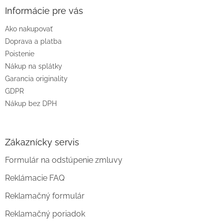
ä
Informácie pre vás
t
Ako nakupovať
i
e
Doprava a platba
Poistenie
Nákup na splátky
Garancia originality
GDPR
Nákup bez DPH
Zákaznícky servis
Formulár na odstúpenie zmluvy
Reklámacie FAQ
Reklamačný formulár
Reklamačný poriadok