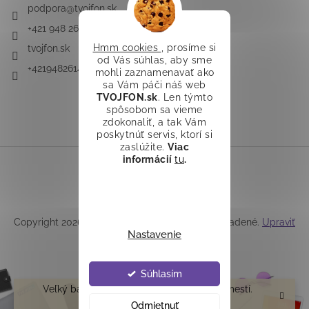
podpora
@
tvojfon.sk
+421 948 261 491
Hmm cookies
, prosíme si
tvojfon.sk
od Vás súhlas, aby sme
+421948261491
mohli zaznamenavať ako
sa Vám páči náš web
TVOJFON.sk
. Len týmto
spôsobom sa vieme
zdokonaliť, a tak Vám
poskytnúť servis, ktorí si
zaslúžite.
Viac
informácií
tu
.
Vytvoril Shoptet
Copyright 2026
TVOJFON.sk
. Všetky práva vyhradené.
Upraviť
Nastavenie
nastavenie cookies
Súhlasím
Veľký balík /teleskop/ do Z-boxu sa nezmestí.
Ďakujeme
Odmietnuť