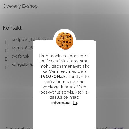
Overený E-shop
Kontakt
podpora
@
tvojfon.sk
+421 948 261 491
Hmm cookies
, prosíme si
tvojfon.sk
od Vás súhlas, aby sme
+421948261491
mohli zaznamenavať ako
sa Vám páči náš web
TVOJFON.sk
. Len týmto
spôsobom sa vieme
zdokonaliť, a tak Vám
poskytnúť servis, ktorí si
zaslúžite.
Viac
informácií
tu
.
Vytvoril Shoptet
Copyright 2026
TVOJFON.sk
. Všetky práva vyhradené.
Upraviť