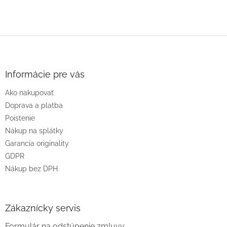
Z
á
p
ä
Informácie pre vás
t
Ako nakupovať
i
e
Doprava a platba
Poistenie
Nákup na splátky
Garancia originality
GDPR
Nákup bez DPH
Zákaznícky servis
Formulár na odstúpenie zmluvy