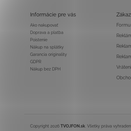
ä
t
Informácie pre vás
Zákaz
i
e
Formul
Ako nakupovať
Doprava a platba
Reklá
Poistenie
Rekla
Nákup na splátky
Garancia originality
Rekla
GDPR
Vráten
Nákup bez DPH
Obcho
Copyright 2026
TVOJFON.sk
. Všetky práva vyhrade