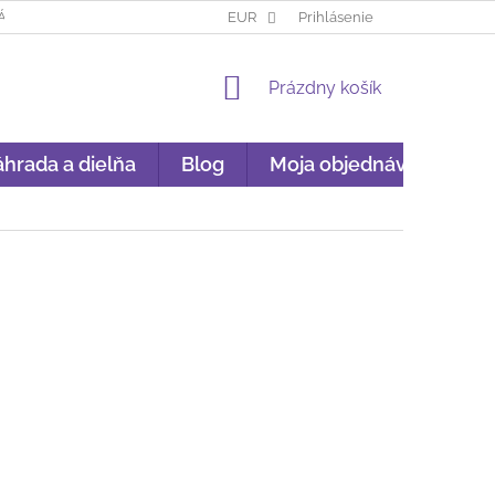
ÁKUP NA SPLÁTKY
GARANCIA ORIGINALITY
EUR
Prihlásenie
GDPR
NÁKU
NÁKUPNÝ
Prázdny košík
KOŠÍK
hrada a dielňa
Blog
Moja objednávka