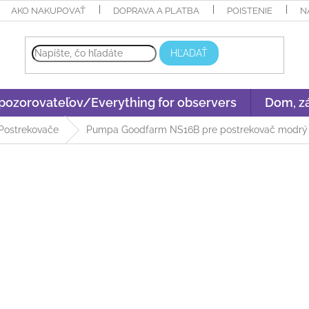
AKO NAKUPOVAŤ
DOPRAVA A PLATBA
POISTENIE
N
HĽADAŤ
 pozorovateľov/Everything for observers
Dom, zá
Postrekovače
Pumpa Goodfarm NS16B pre postrekovač modrý