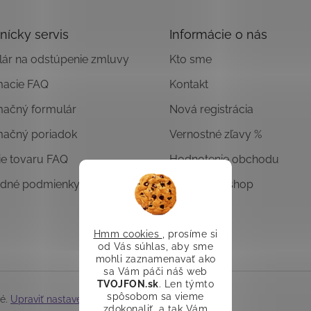
nícky servis
Informácie o nás
ár na odstúpenie zmluvy
Kto sme
macie FAQ
Kontakt
mačný formulár
Nová registrácia
mačný poriadok
Vernostné zľavy %
ie tovaru FAQ
Hodnotenie obchodu
dné podmienky
Overený E-shop
Hmm cookies
, prosíme si
od Vás súhlas, aby sme
mohli zaznamenavať ako
sa Vám páči náš web
TVOJFON.sk
. Len týmto
spôsobom sa vieme
né.
Upraviť nastavenie cookies
zdokonaliť, a tak Vám