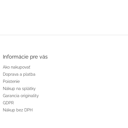
Z
á
p
ä
Informácie pre vás
t
Ako nakupovať
i
e
Doprava a platba
Poistenie
Nákup na splátky
Garancia originality
GDPR
Nákup bez DPH