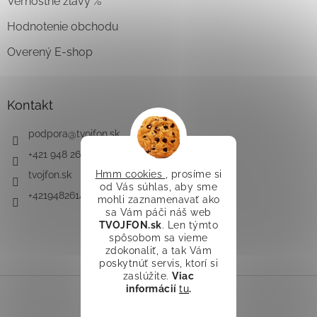
Vernostné zľavy %
Hodnotenie obchodu
Overený E-shop
Kontakt
podpora
@
tvojfon.sk
+421 948 261 491
Hmm cookies
, prosíme si
tvojfon.sk
od Vás súhlas, aby sme
+421948261491
mohli zaznamenavať ako
sa Vám páči náš web
TVOJFON.sk
. Len týmto
spôsobom sa vieme
zdokonaliť, a tak Vám
poskytnúť servis, ktorí si
zaslúžite.
Viac
informácií
tu
.
Vytvoril Shoptet