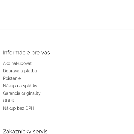
Z
á
p
ä
Informácie pre vás
t
Ako nakupovať
i
e
Doprava a platba
Poistenie
Nákup na splátky
Garancia originality
GDPR
Nákup bez DPH
Zákaznícky servis