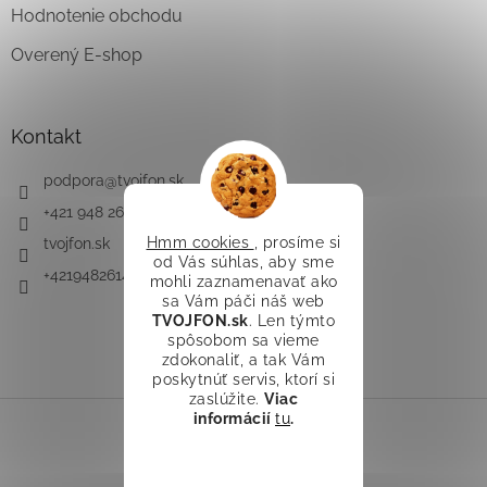
Hodnotenie obchodu
Overený E-shop
Kontakt
podpora
@
tvojfon.sk
+421 948 261 491
Hmm cookies
, prosíme si
tvojfon.sk
od Vás súhlas, aby sme
+421948261491
mohli zaznamenavať ako
sa Vám páči náš web
TVOJFON.sk
. Len týmto
spôsobom sa vieme
zdokonaliť, a tak Vám
poskytnúť servis, ktorí si
zaslúžite.
Viac
informácií
tu
.
Vytvoril Shoptet