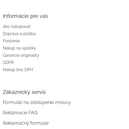
á
p
ä
Informácie pre vás
t
Ako nakupovať
i
e
Doprava a platba
Poistenie
Nákup na splátky
Garancia originality
GDPR
Nákup bez DPH
Zákaznícky servis
Formulár na odstúpenie zmluvy
Reklámacie FAQ
Reklamačný formulár