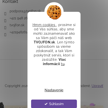
Kontakt
podpora
@
tvojfon.sk
+421 948 261 491
Hmm cookies
, prosíme si
tvojfon.sk
od Vás súhlas, aby sme
+421948261491
mohli zaznamenavať ako
sa Vám páči náš web
TVOJFON.sk
. Len týmto
spôsobom sa vieme
zdokonaliť, a tak Vám
poskytnúť servis, ktorí si
zaslúžite.
Viac
informácií
tu
.
Vytvoril Shoptet
Copyright 2026
TVOJFON.sk
. Všetky práva vyhradené.
Upraviť
Nastavenie
nastavenie cookies
Súhlasím