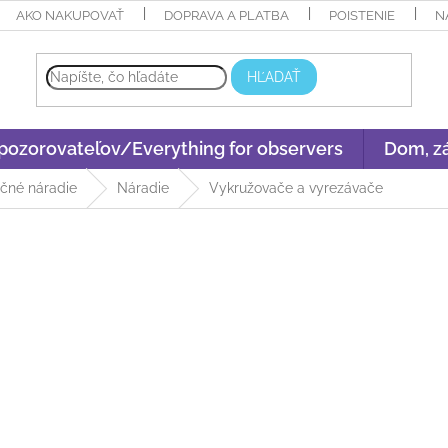
AKO NAKUPOVAŤ
DOPRAVA A PLATBA
POISTENIE
N
HĽADAŤ
 pozorovateľov/Everything for observers
Dom, zá
čné náradie
Náradie
Vykružovače a vyrezávače