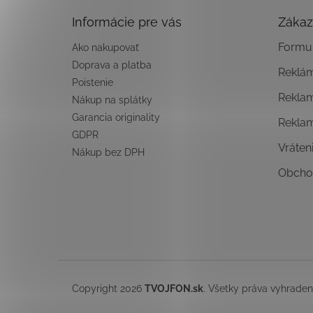
t
Informácie pre vás
Zákaz
i
e
Formul
Ako nakupovať
Doprava a platba
Reklá
Poistenie
Rekla
Nákup na splátky
Garancia originality
Rekla
GDPR
Vráten
Nákup bez DPH
Obcho
Copyright 2026
TVOJFON.sk
. Všetky práva vyhrade