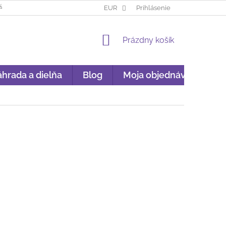
ÁKUP NA SPLÁTKY
GARANCIA ORIGINALITY
EUR
Prihlásenie
GDPR
NÁKU
NÁKUPNÝ
Prázdny košík
KOŠÍK
hrada a dielňa
Blog
Moja objednávka