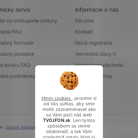
nícky servis
Informácie o nás
ár na odstúpenie zmluvy
Kto sme
macie FAQ
Kontakt
mačný formulár
Nová registrácia
mačný poriadok
Vernostné zľavy %
ie tovaru FAQ
Hodnotenie obchodu
dné podmienky
Overený E-shop
Hmm cookies
, prosíme si
od Vás súhlas, aby sme
mohli zaznamenavať ako
sa Vám páči náš web
TVOJFON.sk
. Len týmto
spôsobom sa vieme
né.
Upraviť nastavenie cookies
zdokonaliť, a tak Vám
poskytnúť servis, ktorí si