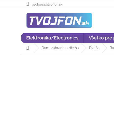
Prejsť
podpora@tvojfon.sk
na
obsah
Elektronika/Electronics
Všetko pre
Domov
Dom, záhrada a dielňa
Dielňa
Ru