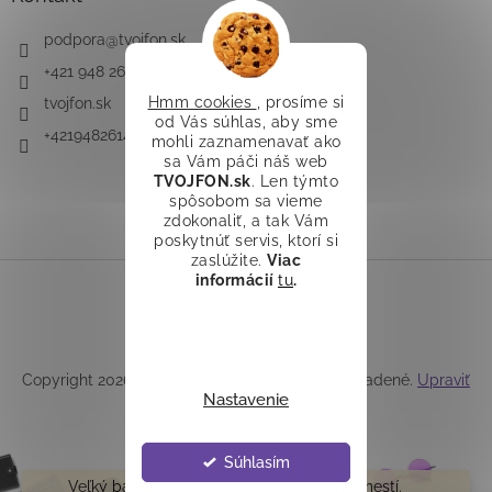
podpora
@
tvojfon.sk
+421 948 261 491
Hmm cookies
, prosíme si
tvojfon.sk
od Vás súhlas, aby sme
+421948261491
mohli zaznamenavať ako
sa Vám páči náš web
TVOJFON.sk
. Len týmto
spôsobom sa vieme
zdokonaliť, a tak Vám
poskytnúť servis, ktorí si
zaslúžite.
Viac
informácií
tu
.
Vytvoril Shoptet
Copyright 2026
TVOJFON.sk
. Všetky práva vyhradené.
Upraviť
Nastavenie
nastavenie cookies
Súhlasím
Veľký balík /teleskop/ do Z-boxu sa nezmestí.