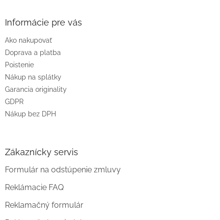
á
p
ä
Informácie pre vás
t
Ako nakupovať
i
e
Doprava a platba
Poistenie
Nákup na splátky
Garancia originality
GDPR
Nákup bez DPH
Zákaznícky servis
Formulár na odstúpenie zmluvy
Reklámacie FAQ
Reklamačný formulár