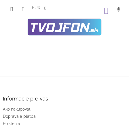
Prejsť
na
EUR
NÁKU
obsah
KOŠÍK
Z
á
p
ä
Informácie pre vás
t
Ako nakupovať
i
e
Doprava a platba
Poistenie