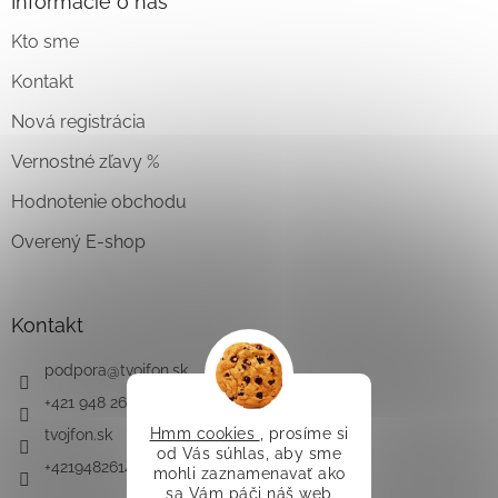
Informácie o nás
Kto sme
Kontakt
Nová registrácia
Vernostné zľavy %
Hodnotenie obchodu
Overený E-shop
Kontakt
podpora
@
tvojfon.sk
+421 948 261 491
Hmm cookies
, prosíme si
tvojfon.sk
od Vás súhlas, aby sme
+421948261491
mohli zaznamenavať ako
sa Vám páči náš web