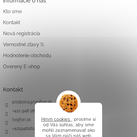
Informácie o nás
Kto sme
Kontakt
Nová registrácia
Vernostné zľavy %
Hodnotenie obchodu
Overený E-shop
Kontakt
podpora
@
tvojfon.sk
+421 948 261 491
Hmm cookies
, prosíme si
tvojfon.sk
od Vás súhlas, aby sme
+421948261491
mohli zaznamenavať ako
sa Vám páči náš web