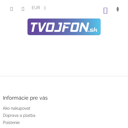
Prejsť
na
EUR
NÁKU
obsah
KOŠÍK
Z
á
p
ä
Informácie pre vás
t
Ako nakupovať
i
e
Doprava a platba
Poistenie