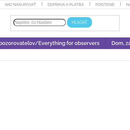
AKO NAKUPOVAŤ
DOPRAVA A PLATBA
POISTENIE
N
HĽADAŤ
 pozorovateľov/Everything for observers
Dom, zá