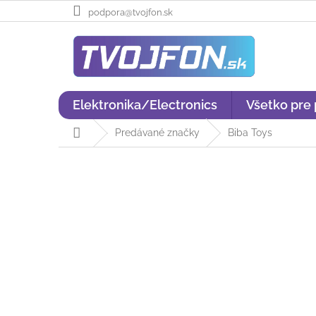
Prejsť
podpora@tvojfon.sk
na
obsah
Elektronika/Electronics
Všetko pre
Domov
Predávané značky
Biba Toys