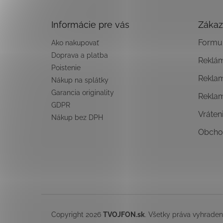
ä
t
Informácie pre vás
Zákaz
i
e
Formul
Ako nakupovať
Doprava a platba
Reklá
Poistenie
Rekla
Nákup na splátky
Garancia originality
Rekla
GDPR
Vráten
Nákup bez DPH
Obcho
Copyright 2026
TVOJFON.sk
. Všetky práva vyhrade