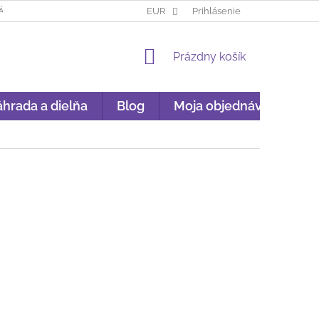
ÁKUP NA SPLÁTKY
GARANCIA ORIGINALITY
EUR
Prihlásenie
GDPR
NÁKU
NÁKUPNÝ
Prázdny košík
KOŠÍK
hrada a dielňa
Blog
Moja objednávka