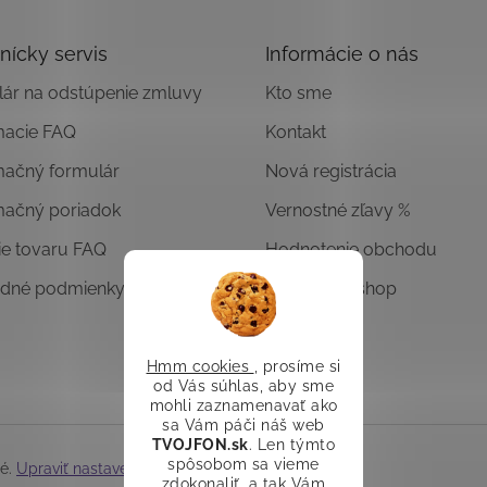
nícky servis
Informácie o nás
ár na odstúpenie zmluvy
Kto sme
macie FAQ
Kontakt
mačný formulár
Nová registrácia
mačný poriadok
Vernostné zľavy %
ie tovaru FAQ
Hodnotenie obchodu
dné podmienky
Overený E-shop
Hmm cookies
, prosíme si
od Vás súhlas, aby sme
mohli zaznamenavať ako
sa Vám páči náš web
TVOJFON.sk
. Len týmto
spôsobom sa vieme
né.
Upraviť nastavenie cookies
zdokonaliť, a tak Vám