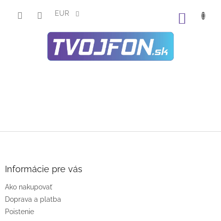
Prejsť
na
EUR
NÁKU
obsah
KOŠÍK
Z
á
p
ä
Informácie pre vás
t
Ako nakupovať
i
e
Doprava a platba
Poistenie