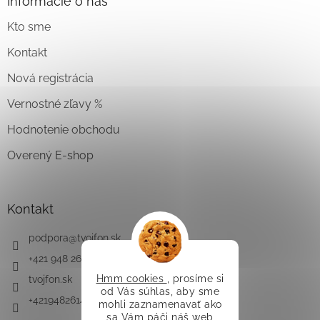
Informácie o nás
Kto sme
Kontakt
Nová registrácia
Vernostné zľavy %
Hodnotenie obchodu
Overený E-shop
Kontakt
podpora
@
tvojfon.sk
+421 948 261 491
Hmm cookies
, prosíme si
tvojfon.sk
od Vás súhlas, aby sme
+421948261491
mohli zaznamenavať ako
sa Vám páči náš web