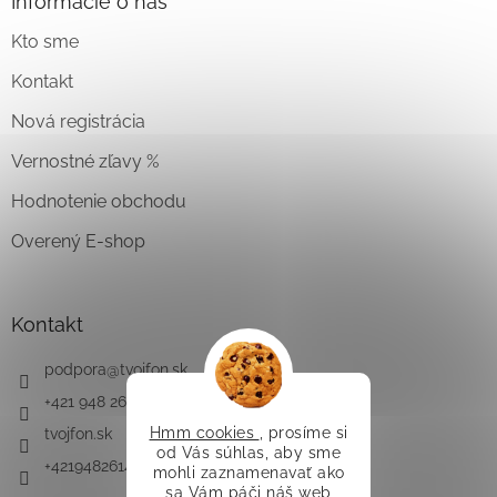
Informácie o nás
Kto sme
Kontakt
Nová registrácia
Vernostné zľavy %
Hodnotenie obchodu
Overený E-shop
Kontakt
podpora
@
tvojfon.sk
+421 948 261 491
Hmm cookies
, prosíme si
tvojfon.sk
od Vás súhlas, aby sme
+421948261491
mohli zaznamenavať ako
sa Vám páči náš web