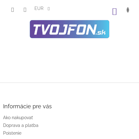
Prejsť
na
EUR
NÁKU
obsah
KOŠÍK
Z
á
p
ä
Informácie pre vás
t
Ako nakupovať
i
e
Doprava a platba
Poistenie