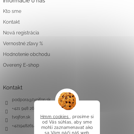
Informácie o nás
Kto sme
Kontakt
Nová registrácia
Vernostné zľavy %
Hodnotenie obchodu
Overený E-shop
Kontakt
podpora
@
tvojfon.sk
+421 948 261 491
Hmm cookies
, prosíme si
tvojfon.sk
od Vás súhlas, aby sme
+421948261491
mohli zaznamenavať ako
sa Vám páči náš web