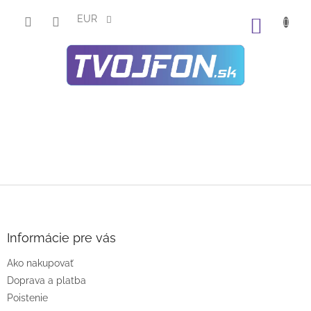
Prejsť
na
EUR
NÁKU
obsah
KOŠÍK
Z
á
p
ä
Informácie pre vás
t
Ako nakupovať
i
e
Doprava a platba
Poistenie