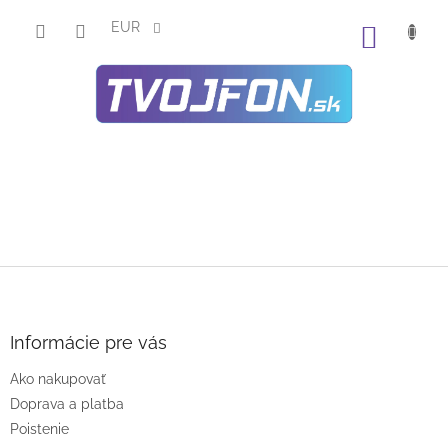
Prejsť
na
EUR
NÁKU
obsah
KOŠÍK
Z
á
p
ä
Informácie pre vás
t
Ako nakupovať
i
e
Doprava a platba
Poistenie