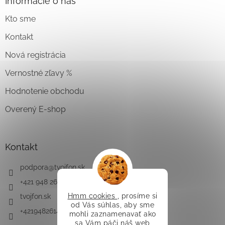
Informácie o nás
Kto sme
Kontakt
Nová registrácia
Vernostné zľavy %
Hodnotenie obchodu
Overený E-shop
Kontakt
podpora
@
tvojfon.sk
+421 948 261 491
Hmm cookies
, prosíme si
tvojfon.sk
od Vás súhlas, aby sme
+421948261491
mohli zaznamenavať ako
sa Vám páči náš web