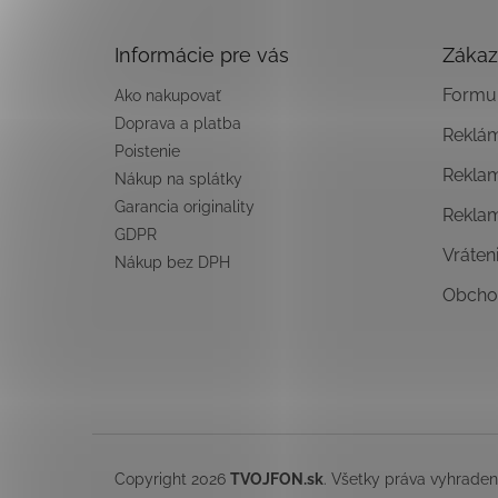
ä
t
Informácie pre vás
Zákaz
i
e
Formul
Ako nakupovať
Doprava a platba
Reklá
Poistenie
Rekla
Nákup na splátky
Garancia originality
Rekla
GDPR
Vráten
Nákup bez DPH
Obcho
Copyright 2026
TVOJFON.sk
. Všetky práva vyhrade