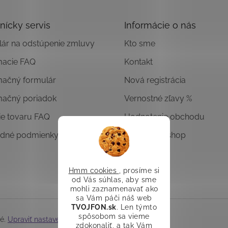
nícky servis
Informácie o nás
ár na odstúpenie zmluvy
Kto sme
macie FAQ
Kontakt
mačný formulár
Nová registrácia
mačný poriadok
Vernostné zľavy %
ie tovaru FAQ
Hodnotenie obchodu
dné podmienky
Overený E-shop
Hmm cookies
, prosíme si
od Vás súhlas, aby sme
mohli zaznamenavať ako
sa Vám páči náš web
TVOJFON.sk
. Len týmto
spôsobom sa vieme
né.
Upraviť nastavenie cookies
zdokonaliť, a tak Vám