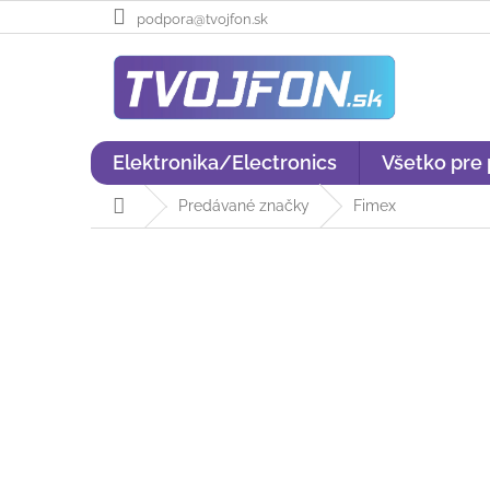
Prejsť
podpora@tvojfon.sk
na
obsah
Elektronika/Electronics
Všetko pre
Domov
Predávané značky
Fimex