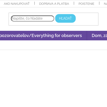
AKO NAKUPOVAŤ
DOPRAVA A PLATBA
POISTENIE
N
HĽADAŤ
 pozorovateľov/Everything for observers
Dom, zá