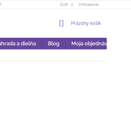
ÁKUP NA SPLÁTKY
GARANCIA ORIGINALITY
EUR
Prihlásenie
GDPR
NÁKU
NÁKUPNÝ
Prázdny košík
KOŠÍK
hrada a dielňa
Blog
Moja objednávka