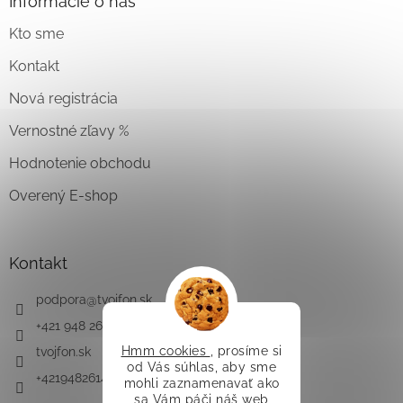
Informácie o nás
Kto sme
Kontakt
Nová registrácia
Vernostné zľavy %
Hodnotenie obchodu
Overený E-shop
Kontakt
podpora
@
tvojfon.sk
+421 948 261 491
Hmm cookies
, prosíme si
tvojfon.sk
od Vás súhlas, aby sme
+421948261491
mohli zaznamenavať ako
sa Vám páči náš web