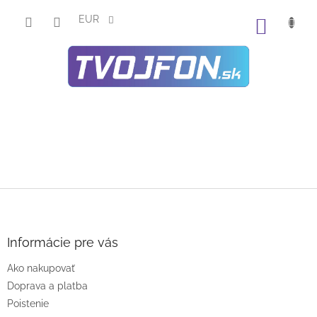
Prejsť
na
EUR
NÁKU
obsah
KOŠÍK
Z
á
p
ä
Informácie pre vás
t
Ako nakupovať
i
e
Doprava a platba
Poistenie