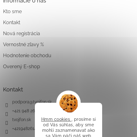
Informácie o nás
Kto sme
Kontakt
Nová registrácia
Vernostné zľavy %
Hodnotenie obchodu
Overený E-shop
Kontakt
podpora
@
tvojfon.sk
+421 948 261 491
Hmm cookies
, prosíme si
tvojfon.sk
od Vás súhlas, aby sme
+421948261491
mohli zaznamenavať ako
sa Vám páči náš web