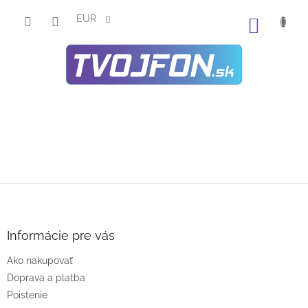
Prejsť
na
EUR
NÁKU
obsah
KOŠÍK
Z
á
p
ä
Informácie pre vás
t
Ako nakupovať
i
e
Doprava a platba
Poistenie