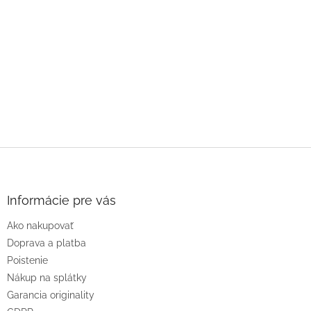
Z
á
p
ä
Informácie pre vás
t
Ako nakupovať
i
e
Doprava a platba
Poistenie
Nákup na splátky
Garancia originality