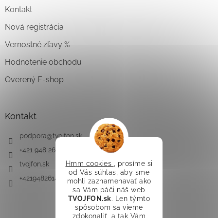
Kontakt
Nová registrácia
Vernostné zľavy %
Hodnotenie obchodu
Overený E-shop
Kontakt
podpora
@
tvojfon.sk
+421 948 261 491
Hmm cookies
, prosíme si
tvojfon.sk
od Vás súhlas, aby sme
+421948261491
mohli zaznamenavať ako
sa Vám páči náš web
TVOJFON.sk
. Len týmto
spôsobom sa vieme
zdokonaliť, a tak Vám