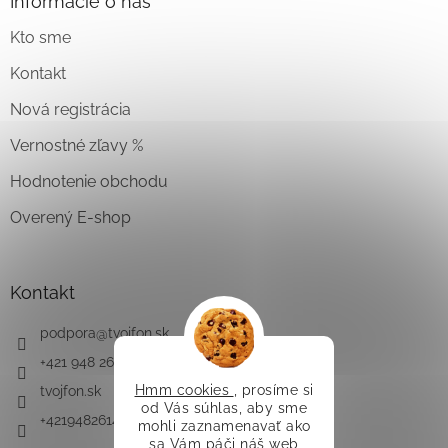
Informácie o nás
Kto sme
Kontakt
Nová registrácia
Vernostné zľavy %
Hodnotenie obchodu
Overený E-shop
Kontakt
podpora
@
tvojfon.sk
+421 948 261 491
Hmm cookies
, prosíme si
tvojfon.sk
od Vás súhlas, aby sme
+421948261491
mohli zaznamenavať ako
sa Vám páči náš web