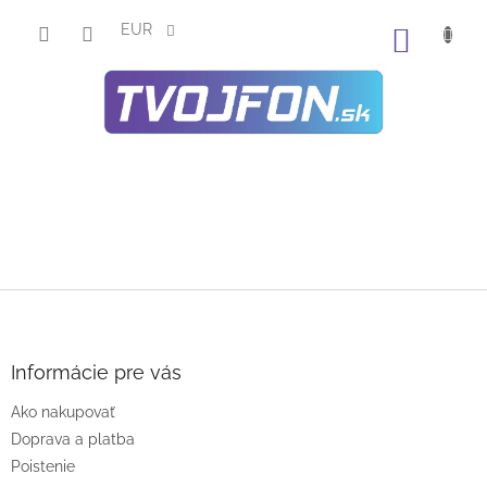
Prejsť
na
EUR
NÁKU
obsah
KOŠÍK
Z
á
p
ä
Informácie pre vás
t
Ako nakupovať
i
e
Doprava a platba
Poistenie