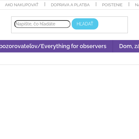
AKO NAKUPOVAŤ
DOPRAVA A PLATBA
POISTENIE
N
HĽADAŤ
 pozorovateľov/Everything for observers
Dom, zá