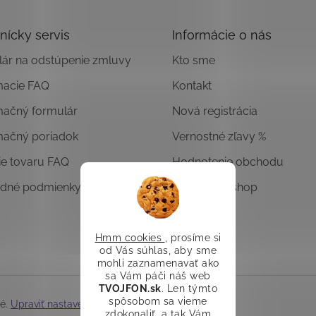
nícky servis
Informácie o nás
ár na odstúpenie zmluvy
Kto sme
macie FAQ
Kontakt
mačný formulár
Nová registrácia
mačný poriadok
Vernostné zľavy %
ie tovaru FAQ
Hodnotenie obchodu
dné podmienky
Overený E-shop
Hmm cookies
, prosíme si
od Vás súhlas, aby sme
mohli zaznamenavať ako
sa Vám páči náš web
TVOJFON.sk
. Len týmto
spôsobom sa vieme
né.
Upraviť nastavenie cookies
zdokonaliť, a tak Vám