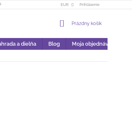
ÁKUP NA SPLÁTKY
GARANCIA ORIGINALITY
EUR
Prihlásenie
GDPR
NÁKU
NÁKUPNÝ
Prázdny košík
KOŠÍK
hrada a dielňa
Blog
Moja objednávka