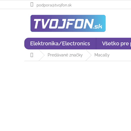
Prejsť
podpora@tvojfon.sk
na
obsah
Elektronika/Electronics
Všetko pre
Domov
Predávané značky
Macally