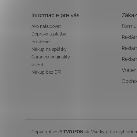
ä
t
Informácie pre vás
Zákaz
i
e
Formul
Ako nakupovať
Doprava a platba
Reklá
Poistenie
Rekla
Nákup na splátky
Garancia originality
Rekla
GDPR
Vráten
Nákup bez DPH
Obcho
Copyright 2026
TVOJFON.sk
. Všetky práva vyhrade