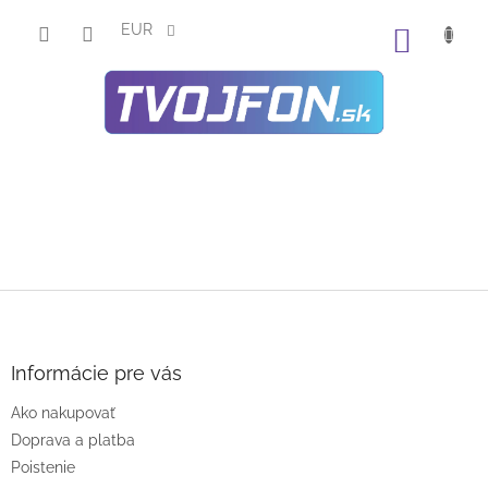
Prejsť
na
EUR
NÁKU
obsah
KOŠÍK
Z
á
p
ä
Informácie pre vás
t
Ako nakupovať
i
e
Doprava a platba
Poistenie