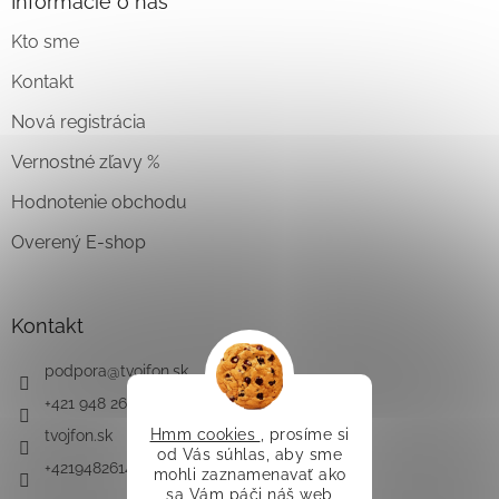
Informácie o nás
Kto sme
Kontakt
Nová registrácia
Vernostné zľavy %
Hodnotenie obchodu
Overený E-shop
Kontakt
podpora
@
tvojfon.sk
+421 948 261 491
Hmm cookies
, prosíme si
tvojfon.sk
od Vás súhlas, aby sme
+421948261491
mohli zaznamenavať ako
sa Vám páči náš web