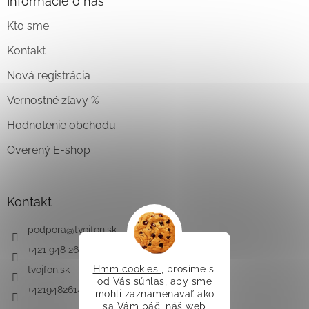
Informácie o nás
Kto sme
Kontakt
Nová registrácia
Vernostné zľavy %
Hodnotenie obchodu
Overený E-shop
Kontakt
podpora
@
tvojfon.sk
+421 948 261 491
Hmm cookies
, prosíme si
tvojfon.sk
od Vás súhlas, aby sme
+421948261491
mohli zaznamenavať ako
sa Vám páči náš web