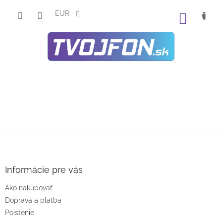
Prejsť
na
EUR
NÁKU
obsah
KOŠÍK
Z
á
p
ä
Informácie pre vás
t
Ako nakupovať
i
e
Doprava a platba
Poistenie